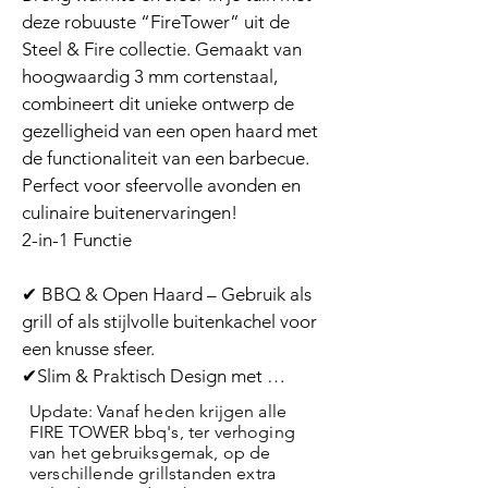
verplaatsen,  blokkeerbaar voor 
deze robuuste “FireTower” uit de 
stabiliteit.

Steel & Fire collectie. Gemaakt van 
hoogwaardig 3 mm cortenstaal, 
Constructie

combineert dit unieke ontwerp de 
✔ Duurzaam cortenstaal (3 mm) – 
gezelligheid van een open haard met 
Weerbestendig en krijgt na verloop 
de functionaliteit van een barbecue. 
van tijd een prachtige roestbruine 
Perfect voor sfeervolle avonden en 
patina.

culinaire buitenervaringen!

✔ Stevige lasconstructie – Extra 
2-in-1 Functie

robuustheid voor een lange 
levensduur. 

✔ BBQ & Open Haard – Gebruik als 
grill of als stijlvolle buitenkachel voor 
Afmetingen en Gewicht

een knusse sfeer.

✔ Totale hoogte: 104 cm

✔Slim & Praktisch Design met 
✔ Bakplaat Ø: 80 cm | Grill Ø: 55 cm

rookafvoer, grill, aslade en 
Update: Vanaf heden krijgen alle
✔ Opslagruimte: H 80 cm x B 50 cm x 
houtopslag

FIRE TOWER bbq's, ter verhoging
D 50 cm

van het gebruiksgemak, op de
✔ In hoogte verstelbare grill (70x40 
✔ Totaal gewicht: 133kg 
verschillende grillstanden extra
cm) met 5 standen. 
