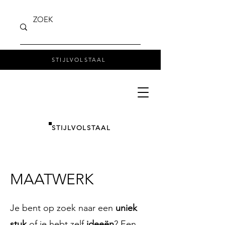
STIJLVOLSTAAL
STIJLVOLSTAAL
MAATWERK
Je bent op zoek naar een
uniek
stuk
of je hebt zelf
ideeën
? Een